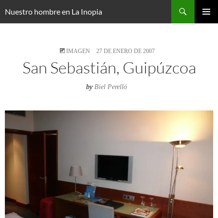
Saltar
Buscar
Nuestro hombre en La Inopia
al
MENÚ
contenido
PRINCI
IMAGEN
27 DE ENERO DE 2007
San Sebastián, Guipúzcoa
by
Biel Perelló