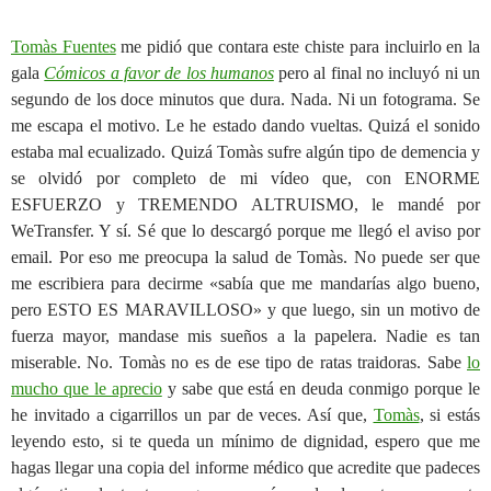
Tomàs Fuentes
me pidió que contara este chiste para incluirlo en la
gala
Cómicos a favor de los humanos
pero al final no incluyó ni un
segundo de los doce minutos que dura. Nada. Ni un fotograma. Se
me escapa el motivo. Le he estado dando vueltas. Quizá el sonido
estaba mal ecualizado. Quizá Tomàs sufre algún tipo de demencia y
se olvidó por completo de mi vídeo que, con ENORME
ESFUERZO y TREMENDO ALTRUISMO, le mandé por
WeTransfer. Y sí. Sé que lo descargó porque me llegó el aviso por
email. Por eso me preocupa la salud de Tomàs. No puede ser que
me escribiera para decirme «sabía que me mandarías algo bueno,
pero ESTO ES MARAVILLOSO» y que luego, sin un motivo de
fuerza mayor, mandase mis sueños a la papelera. Nadie es tan
miserable. No. Tomàs no es de ese tipo de ratas traidoras. Sabe
lo
mucho que le aprecio
y sabe que está en deuda conmigo porque le
he invitado a cigarrillos un par de veces. Así que,
Tomàs
, si estás
leyendo esto, si te queda un mínimo de dignidad, espero que me
hagas llegar una copia del informe médico que acredite que padeces