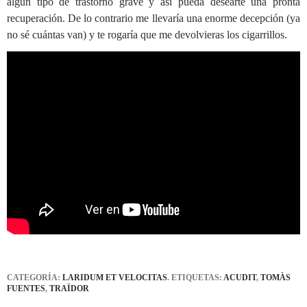
algún tipo de trastorno grave y así pueda desearte una pronta
recuperación. De lo contrario me llevaría una enorme decepción (ya
no sé cuántas van) y te rogaría que me devolvieras los cigarrillos.
CATEGORÍA:
LARIDUM ET VELOCITAS
. ETIQUETAS:
ACUDIT
,
TOMÀS
FUENTES
,
TRAÏDOR