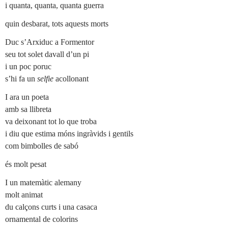
i quanta, quanta, quanta guerra
quin desbarat, tots aquests morts
Duc s’Arxiduc a Formentor
seu tot solet davall d’un pi
i un poc poruc
s’hi fa un
selfie
acollonant
I ara un poeta
amb sa llibreta
va deixonant tot lo que troba
i diu que estima móns ingràvids i gentils
com bimbolles de sabó
és molt pesat
I un matemàtic alemany
molt animat
du calçons curts i una casaca
ornamental de colorins