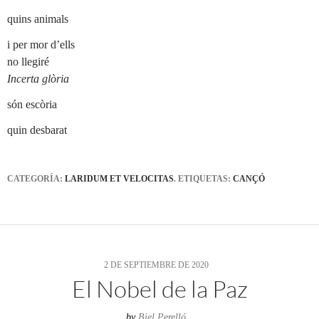
quins animals
i per mor d’ells
no llegiré
Incerta glòria
són escòria
quin desbarat
CATEGORÍA:
LARIDUM ET VELOCITAS
. ETIQUETAS:
CANÇÓ
2 DE SEPTIEMBRE DE 2020
El Nobel de la Paz
by
Biel Perelló