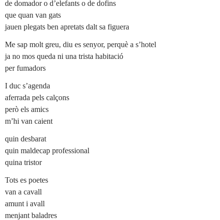
de domador o d’elefants o de dofins
que quan van gats
jauen plegats ben apretats dalt sa figuera
Me sap molt greu, diu es senyor, perquè a s’hotel
ja no mos queda ni una trista habitació
per fumadors
I duc s’agenda
aferrada pels calçons
però els amics
m’hi van caient
quin desbarat
quin maldecap professional
quina tristor
Tots es poetes
van a cavall
amunt i avall
menjant baladres