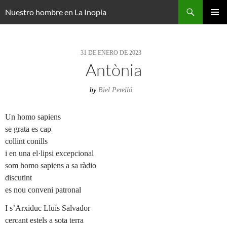
Saltar
Buscar
Nuestro hombre en La Inopia
al
MENÚ
contenido
PRINCI
31 DE ENERO DE 2023
Antònia
by
Biel Perelló
Un homo sapiens
se grata es cap
collint conills
i en una el·lipsi excepcional
som homo sapiens a sa ràdio
discutint
es nou conveni patronal
I s’Arxiduc Lluís Salvador
cercant estels a sota terra