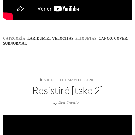
CATEGORÍA:
LARIDUM ET VELOCITAS
. ETIQUETAS:
CANÇÓ
,
COVER
,
SUBNORMAL
VÍDEO
1 DE MAYO DE 2020
Resistiré [take 2]
by
Biel Perelló