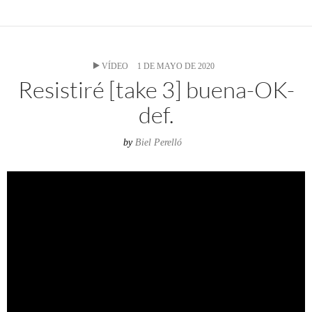
VÍDEO
1 DE MAYO DE 2020
Resistiré [take 3] buena-OK-
def.
by
Biel Perelló