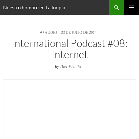
Saltar
Buscar
Nuestro hombre en La Inopia
al
MENÚ
contenido
PRINCI
AUDIO
23 DE JULIO DE 2014
International Podcast #08:
Internet
by
Biel Perelló