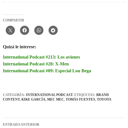
COMPARTIR
Quizá le interese:
International Podcast #213: Los aviones
International Podcast #28: X-Men
International Podcast #09: Especial Lou Bega
CATEGORÍA:
INTERNATIONAL PODCAST
. ETIQUETAS:
BRAND
CONTENT
,
KIKE GARCÍA
,
MEC MEC
,
TOMÀS FUENTES
,
TOYOTA
Navegación
ENTRADA ANTERIOR