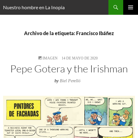
Saltar
Buscar
Nuestro hombre en La Inopia
al
MENÚ
contenido
PRINCI
Archivo de la etiqueta: Francisco Ibáñez
IMAGEN
14 DE MAYO DE 2020
Pepe Gotera y the Irishman
by
Biel Perelló