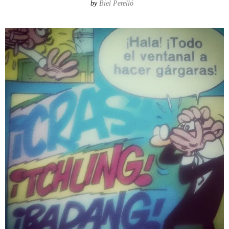
by
Biel Perelló