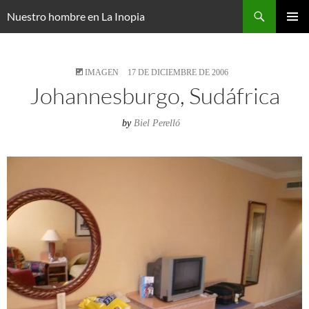
Saltar
Buscar
Nuestro hombre en La Inopia
al
MENÚ
contenido
PRINCI
IMAGEN
17 DE DICIEMBRE DE 2006
Johannesburgo, Sudáfrica
by
Biel Perelló