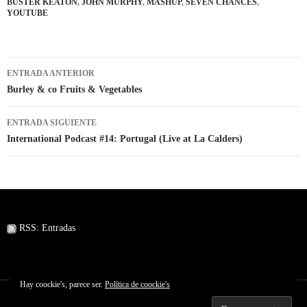
BUSTER KEATON
,
JOHN MURPHY
,
MASHUP
,
SEVEN CHANCES
,
YOUTUBE
Navegación
ENTRADA ANTERIOR
de
Burley & co Fruits & Vegetables
entradas
ENTRADA SIGUIENTE
International Podcast #14: Portugal (Live at La Calders)
RSS: Entradas
Hay coockie's, parece ser.
Política de coockie's
Funciona gracias a WordPress