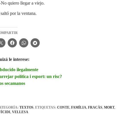
o quiero llegar a viejo.
saltó por la ventana.
OMPARTIR
izá le interese:
bducido ilegalmente
rrejar política i esport: un risc?
os secamanos
ATEGORÍA:
TEXTOS
. ETIQUETAS:
CONTE
,
FAMÍLIA
,
FRACÀS
,
MORT
,
UÏCIDI
,
VELLESA