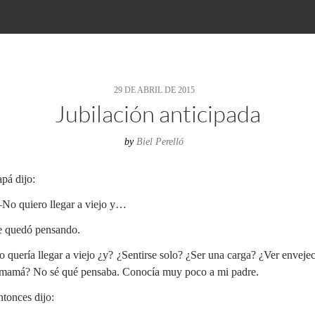
29 DE ABRIL DE 2015
Jubilación anticipada
by
Biel Perelló
pá dijo:
No quiero llegar a viejo y…
e quedó pensando.
 quería llegar a viejo ¿y? ¿Sentirse solo? ¿Ser una carga? ¿Ver enveje
 mamá? No sé qué pensaba. Conocía muy poco a mi padre.
tonces dijo: