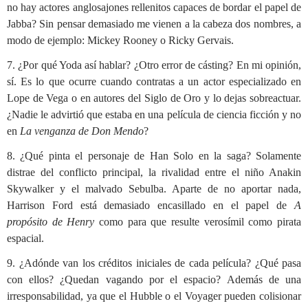
no hay actores anglosajones rellenitos capaces de bordar el papel de
Jabba? Sin pensar demasiado me vienen a la cabeza dos nombres, a
modo de ejemplo: Mickey Rooney o Ricky Gervais.
7. ¿Por qué Yoda así hablar? ¿Otro error de cásting? En mi opinión,
sí. Es lo que ocurre cuando contratas a un actor especializado en
Lope de Vega o en autores del Siglo de Oro y lo dejas sobreactuar.
¿Nadie le advirtió que estaba en una película de ciencia ficción y no
en
La venganza de Don Mendo
?
8. ¿Qué pinta el personaje de Han Solo en la saga? Solamente
distrae del conflicto principal, la rivalidad entre el niño Anakin
Skywalker y el malvado Sebulba. Aparte de no aportar nada,
Harrison Ford está demasiado encasillado en el papel de
A
propósito de Henry
como para que resulte verosímil como pirata
espacial.
9. ¿Adónde van los créditos iniciales de cada película? ¿Qué pasa
con ellos? ¿Quedan vagando por el espacio? Además de una
irresponsabilidad, ya que el Hubble o el Voyager pueden colisionar