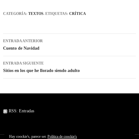
CATEGORÍA:
TEXTOS
. ETIQUETAS:
CRÍTICA
Navegación
ENTRADA ANTERIOR
de
Cuento de Navidad
entradas
ENTRADA SIGUIENTE
Sitios en los que he llorado siendo adulto
RSS: Entradas
Hay coockie's, parece ser.
Política de coockie's