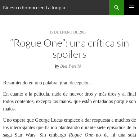
Saltar
Buscar
Nuestro hombre en La Inopia
al
MENÚ
contenido
PRINCI
15 DE ENERO DE 2017
“Rogue One”: una crítica sin
spoilers
by
Biel Perelló
Resumiendo en una palabra: gran decepción.
En cuanto a la película, nada de nuevo: tiros y más tiros y al final
todos contentos, excepto los malos, que están enfadados porque son
malos.
Uno espera que George Lucas empiece a dar respuesta a muchos de
los interrogantes que ha ido planteando durante siete episodios de la
saga Star Wars. Sin embargo
Rogue One
no da ni una sola