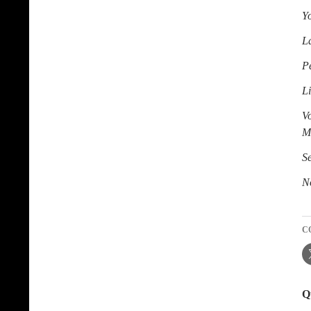
Y
L
P
L
V
M
Se
N
C
Qu