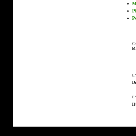
M
Pi
P
C
M
E
D
E
H