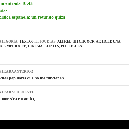
inientrada 10:43
stas
olítica española: un rotundo quizá
ATEGORÍA:
TEXTOS
. ETIQUETAS:
ALFRED HITCHCOCK
,
ARTICLE UNA
ICA MEDIOCRE
,
CINEMA
,
LLISTES
,
PEL·LÍCULA
Navegación
NTRADA ANTERIOR
de
ichos populares que no me funcionan
entradas
NTRADA SIGUIENTE
umor s’escriu amb ç