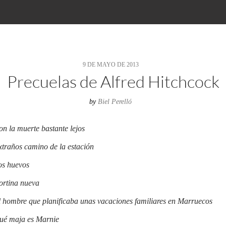
9 DE MAYO DE 2013
Precuelas de Alfred Hitchcock
by
Biel Perelló
n la muerte bastante lejos
xtraños camino de la estación
os huevos
ortina nueva
l hombre que planificaba unas vacaciones familiares en Marruecos
ué maja es Marnie