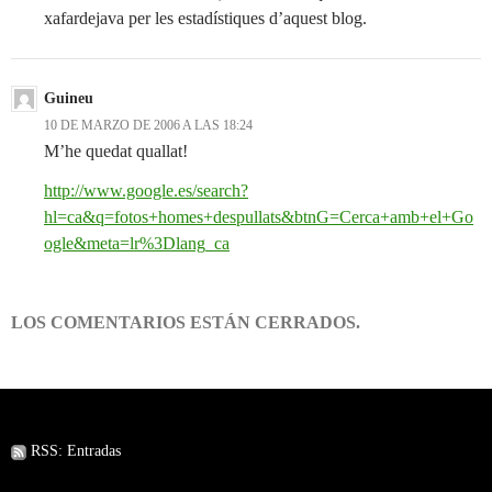
xafardejava per les estadístiques d’aquest blog.
Guineu
10 DE MARZO DE 2006 A LAS 18:24
M’he quedat quallat!
http://www.google.es/search?
hl=ca&q=fotos+homes+despullats&btnG=Cerca+amb+el+Go
ogle&meta=lr%3Dlang_ca
LOS COMENTARIOS ESTÁN CERRADOS.
RSS: Entradas