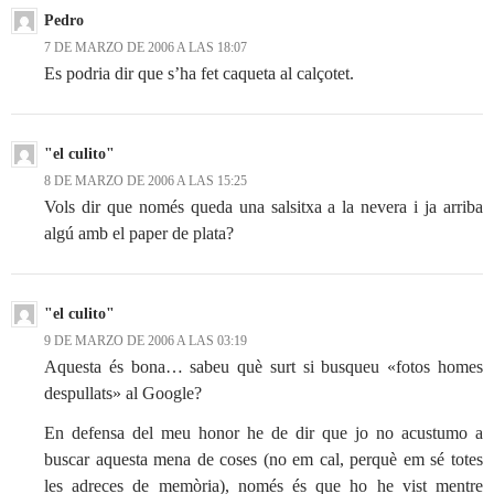
Pedro
7 DE MARZO DE 2006 A LAS 18:07
Es podria dir que s’ha fet caqueta al calçotet.
"el culito"
8 DE MARZO DE 2006 A LAS 15:25
Vols dir que només queda una salsitxa a la nevera i ja arriba
algú amb el paper de plata?
"el culito"
9 DE MARZO DE 2006 A LAS 03:19
Aquesta és bona… sabeu què surt si busqueu «fotos homes
despullats» al Google?
En defensa del meu honor he de dir que jo no acustumo a
buscar aquesta mena de coses (no em cal, perquè em sé totes
les adreces de memòria), només és que ho he vist mentre