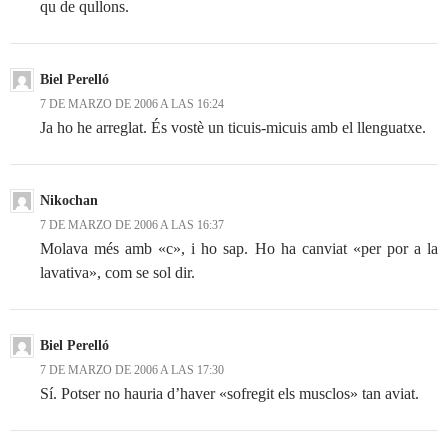
qu de qullons.
Biel Perelló
7 DE MARZO DE 2006 A LAS 16:24
Ja ho he arreglat. És vostè un ticuis-micuis amb el llenguatxe.
Nikochan
7 DE MARZO DE 2006 A LAS 16:37
Molava més amb «c», i ho sap. Ho ha canviat «per por a la
lavativa», com se sol dir.
Biel Perelló
7 DE MARZO DE 2006 A LAS 17:30
Sí. Potser no hauria d’haver «sofregit els musclos» tan aviat.