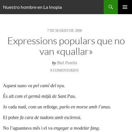
Saltar
Buscar
Nuestro hombre en La Inopia
al
MENÚ
contenido
PRINCI
7 DE MARZO DE 2006
Expressions populars que no
van «quallar»
by
Biel Perelló
8 COMENTARIOS
Aquest nano
va pel camí del nyu
.
És
alt com el germà mitjà de Sant Pau
.
Jo cada matí, com un rellotge,
parlo en morse amb l’anus
.
El pobre
fa cara de nadons amb esclerosi
.
No l’aguantava més i el va
engegar a modelar fang
.