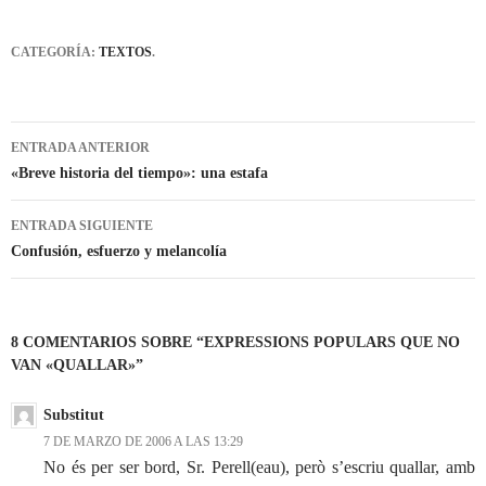
CATEGORÍA:
TEXTOS
.
Navegación
ENTRADA ANTERIOR
de
«Breve historia del tiempo»: una estafa
entradas
ENTRADA SIGUIENTE
Confusión, esfuerzo y melancolía
8 COMENTARIOS SOBRE “EXPRESSIONS POPULARS QUE NO
VAN «QUALLAR»”
Substitut
7 DE MARZO DE 2006 A LAS 13:29
No és per ser bord, Sr. Perell(eau), però s’escriu quallar, amb