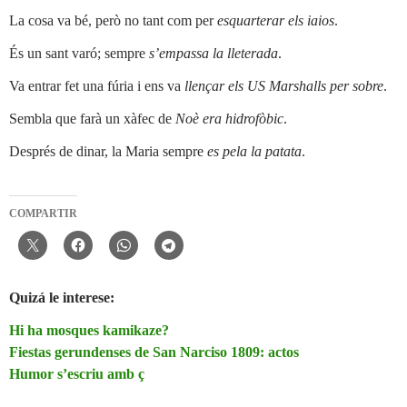
La cosa va bé, però no tant com per
esquarterar els iaios
.
És un sant varó; sempre
s’empassa la lleterada
.
Va entrar fet una fúria i ens va
llençar els US Marshalls per sobre
.
Sembla que farà un xàfec de
Noè era hidrofòbic
.
Després de dinar, la Maria sempre
es pela la patata
.
COMPARTIR
Quizá le interese:
Hi ha mosques kamikaze?
Fiestas gerundenses de San Narciso 1809: actos
Humor s’escriu amb ç